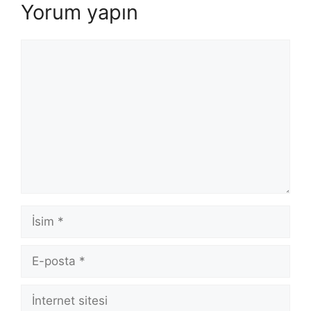
Yorum yapın
Yorum
İsim
E-
posta
İnternet
sitesi