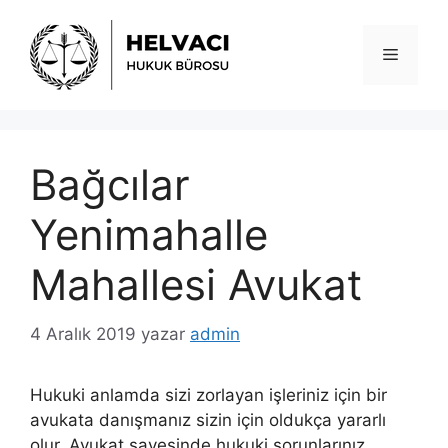
İçeriğe
atla
Menü
Bağcılar
Yenimahalle
Mahallesi Avukat
4 Aralık 2019
yazar
admin
Hukuki anlamda sizi zorlayan işleriniz için bir
avukata danışmanız sizin için oldukça yararlı
olur. Avukat sayesinde hukuki sorunlarınız