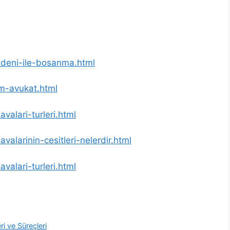
nedeni-ile-bosanma.html
um-avukat.html
valari-turleri.html
alarinin-cesitleri-nelerdir.html
valari-turleri.html
i ve Süreçleri