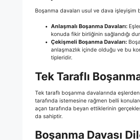
Boşanma davaları usul ve dava işleyişim ba
Anlaşmalı Boşanma Davaları:
Eşle
konuda fikir birliğinin sağlandığı d
Çekişmeli Boşanma Davaları:
Boşa
anlaşmazlık içinde olduğu ve bu 
tipleridir.
Tek Taraflı Boşanm
Tek taraflı boşanma davalarında eşlerden
tarafında istemesine rağmen belli konul
açan tarafında beyan ettiklerinin gerçekl
da sahiptir.
Boşanma Davası Dile