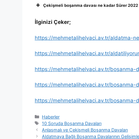
Çekişmeli boşanma davası ne kadar Sürer 2022
İlginizi Çeker;
https://mehmetalihelvaci.av.tr/aldatma-
https://mehmetalihelvaci.av.tr/aldatiliyor
https://mehmetalihelvaci.av.tr/bosanma-da
https://mehmetalihelvaci.av.tr/bosanma-dav
https://mehmetalihelvaci.av.tr/bosanma-da
Kategoriler
Haberler
Etiketler
10 Soruda Boşanma Davaları
Anlaşmalı ve Çekişmeli Boşanma Davaları
Aldatmaya Bağlı Boşanma Davalarının Gelişimler