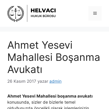
İçeriğe
atla
Menü
Ahmet Yesevi
Mahallesi Boşanma
Avukatı
26 Kasım 2017
yazar
admin
Ahmet Yesevi Mahallesi boşanma avukatı
konusunda, sizler de bizlerle temel
olduğunuzda öncelikli olarak işlemlerinizin