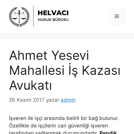
İçeriğe
atla
Menü
Ahmet Yesevi
Mahallesi İş Kazası
Avukatı
26 Kasım 2017
yazar
admin
İşveren ile işçi arasında belirli bir bağ bulunur.
Özellikle de işçilerin can güvenliği işveren
tarafından sağlanmak durumundadır.
Pendik