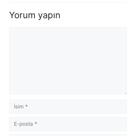
Yorum yapın
Yorum
İsim
E-
posta