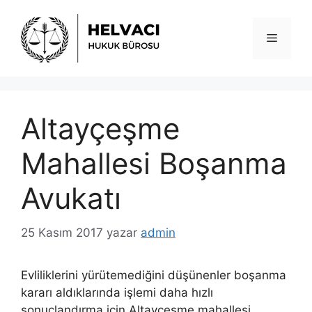
İçeriğe
atla
Menü
Altayçeşme
Mahallesi Boşanma
Avukatı
25 Kasım 2017
yazar
admin
Evliliklerini yürütemediğini düşünenler boşanma
kararı aldıklarında işlemi daha hızlı
sonuçlandırma için Altayçeşme mahallesi