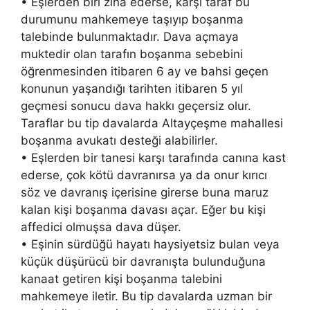
• Eşlerden biri zina ederse, karşı taraf bu
durumunu mahkemeye taşıyıp boşanma
talebinde bulunmaktadır. Dava açmaya
muktedir olan tarafın boşanma sebebini
öğrenmesinden itibaren 6 ay ve bahsi geçen
konunun yaşandığı tarihten itibaren 5 yıl
geçmesi sonucu dava hakkı geçersiz olur.
Taraflar bu tip davalarda Altayçeşme mahallesi
boşanma avukatı desteği alabilirler.
• Eşlerden bir tanesi karşı tarafında canına kast
ederse, çok kötü davranırsa ya da onur kırıcı
söz ve davranış içerisine girerse buna maruz
kalan kişi boşanma davası açar. Eğer bu kişi
affedici olmuşsa dava düşer.
• Eşinin sürdüğü hayatı haysiyetsiz bulan veya
küçük düşürücü bir davranışta bulunduğuna
kanaat getiren kişi boşanma talebini
mahkemeye iletir. Bu tip davalarda uzman bir