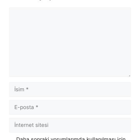
Yorum
İsim
E-
posta
İnternet
sitesi
Daha sonraki yorumlarımda kullanılması için