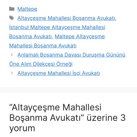
Kategoriler
Maltepe
Etiketler
Altayçeşme Mahallesi Boşanma Avukatı
,
İstanbul Maltepe Altayçeşme Mahallesi
Boşanma Avukatı
,
Maltepe Altayçeşme
Mahallesi Boşanma Avukatı
Anlamalı Boşanma Davası Duruşma Gününü
Öne Alım Dilekçesi Örneği
Altayçeşme Mahallesi İşçi Avukatı
“Altayçeşme Mahallesi
Boşanma Avukatı” üzerine 3
yorum