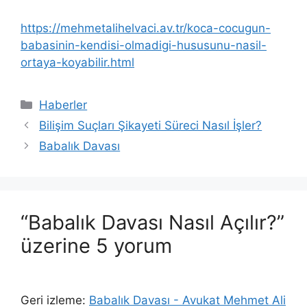
https://mehmetalihelvaci.av.tr/koca-cocugun-
babasinin-kendisi-olmadigi-hususunu-nasil-
ortaya-koyabilir.html
Kategoriler
Haberler
Bilişim Suçları Şikayeti Süreci Nasıl İşler?
Babalık Davası
“Babalık Davası Nasıl Açılır?”
üzerine 5 yorum
Geri izleme:
Babalık Davası - Avukat Mehmet Ali