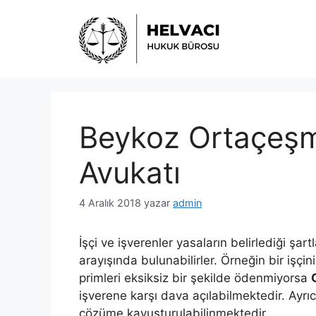
İçeriğe
atla
Beykoz Ortaçeşme
Avukatı
4 Aralık 2018
yazar
admin
İşçi ve işverenler yasaların belirlediği şa
arayışında bulunabilirler. Örneğin bir işç
primleri eksiksiz bir şekilde ödenmiyorsa
işverene karşı dava açılabilmektedir. Ayrı
çözüme kavuşturulabilinmektedir.