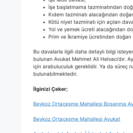
İşe başlatmama tazminatından doğ
Kıdem tazminatı alacağından doğan
Kötü niyet tazminatı için açılan dava
Yol ve yemek ücreti alacağından do
Prim ve İkramiye ücretinden doğan 
Bu davalarla ilgili daha detaylı bilgi iste
bulunan Avukat Mehmet Ali Helvacı’dır. Ayr
için arabuluculuk gereklidir. Ya da süreç na
bulunabilmektedir.
İlginizi Çeker;
Beykoz Ortaçeşme Mahallesi Boşanma Av
Beykoz Ortaçeşme Mahallesi Avukat