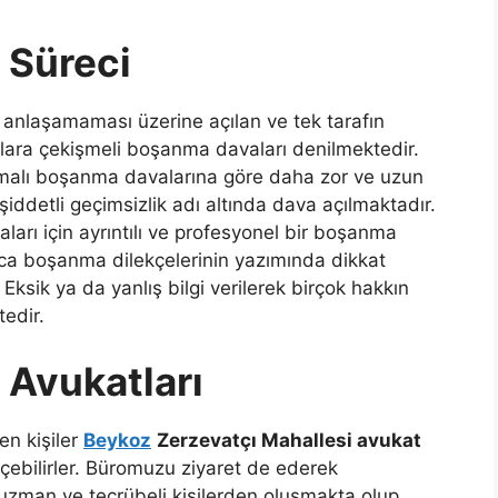
 Süreci
 anlaşamaması üzerine açılan ve tek tarafın
lara çekişmeli boşanma davaları denilmektedir.
şmalı boşanma davalarına göre daha zor ve uzun
şiddetli geçimsizlik adı altında dava açılmaktadır.
rı için ayrıntılı ve profesyonel bir boşanma
ıca boşanma dilekçelerinin yazımında dikkat
ksik ya da yanlış bilgi verilerek birçok hakkın
edir.
Avukatları
n kişiler
Beykoz
Zerzevatçı Mahallesi avukat
eçebilirler. Büromuzu ziyaret de ederek
a uzman ve tecrübeli kişilerden oluşmakta olup