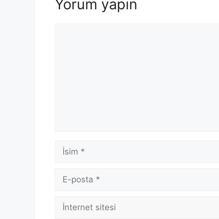
Yorum yapın
Yorum
İsim
E-
posta
İnternet
sitesi