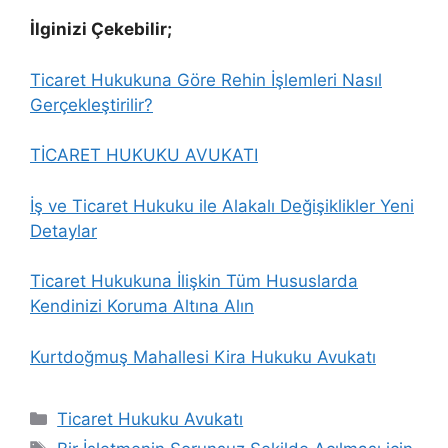
İlginizi Çekebilir;
Ticaret Hukukuna Göre Rehin İşlemleri Nasıl
Gerçekleştirilir?
TİCARET HUKUKU AVUKATI
İş ve Ticaret Hukuku ile Alakalı Değişiklikler Yeni
Detaylar
Ticaret Hukukuna İlişkin Tüm Hususlarda
Kendinizi Koruma Altına Alın
Kurtdoğmuş Mahallesi Kira Hukuku Avukatı
Kategoriler
Ticaret Hukuku Avukatı
Etiketler