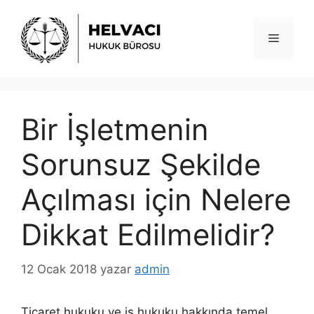
İçeriğe
atla
Menü
Bir İşletmenin
Sorunsuz Şekilde
Açılması için Nelere
Dikkat Edilmelidir?
12 Ocak 2018
yazar
admin
Ticaret hukuku ve iş hukuku hakkında temel