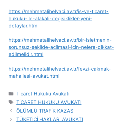
https://mehmetalihelvaci.av.tr/is-ve-ticaret-
hukuku-ile-alakali-degisiklikler-yeni-
detaylar.html
https://mehmetalihelvaci.av.tr/bir-isletmenin-
sorunsuz-sekilde-acilmasi-icin-nelere-dikkat-
edilmelidir.html
https://mehmetalihelvaci.av.tr/fevzi-cakmak-
mahallesi-avukat.html
Kategoriler
Ticaret Hukuku Avukatı
Etiketler
TİCARET HUKUKU AVUKATI
ÖLÜMLÜ TRAFİK KAZASI
TÜKETİCİ HAKLARI AVUKATI