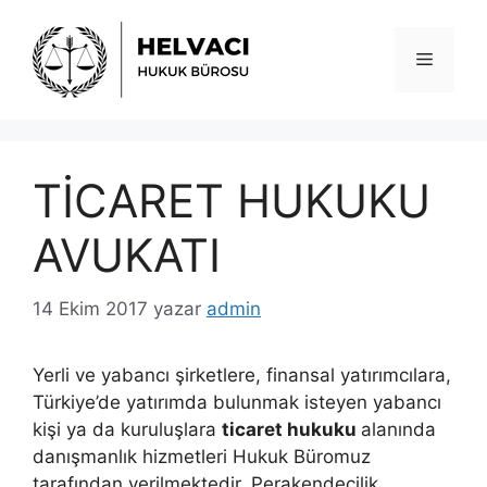
İçeriğe
atla
Menü
TİCARET HUKUKU
AVUKATI
14 Ekim 2017
yazar
admin
Yerli ve yabancı şirketlere, finansal yatırımcılara,
Türkiye’de yatırımda bulunmak isteyen yabancı
kişi ya da kuruluşlara
ticaret hukuku
alanında
danışmanlık hizmetleri Hukuk Büromuz
tarafından verilmektedir. Perakendecilik,