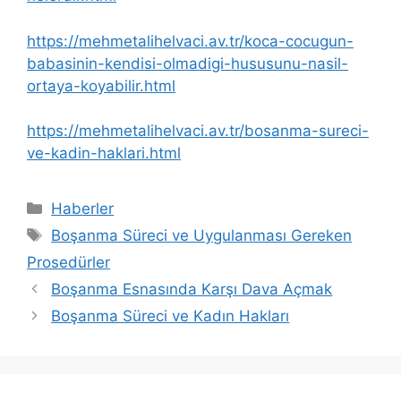
https://mehmetalihelvaci.av.tr/koca-cocugun-
babasinin-kendisi-olmadigi-hususunu-nasil-
ortaya-koyabilir.html
https://mehmetalihelvaci.av.tr/bosanma-sureci-
ve-kadin-haklari.html
Kategoriler
Haberler
Etiketler
Boşanma Süreci ve Uygulanması Gereken
Prosedürler
Boşanma Esnasında Karşı Dava Açmak
Boşanma Süreci ve Kadın Hakları