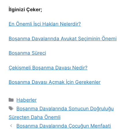
İlginizi Çeker;
En Önemli İşçi Hakları Nelerdir?
Boşanma Davalarında Avukat Seçiminin Önemi
Boşanma Süreci
Çekişmeli Boşanma Davası Nedir?
Boşanma Davası Açmak İçin Gerekenler
Kategoriler
Haberler
Etiketler
Boşanma Davalarında Sonucun Doğruluğu
Süreçten Daha Önemli
Boşanma Davalarında Çocuğun Menfaati