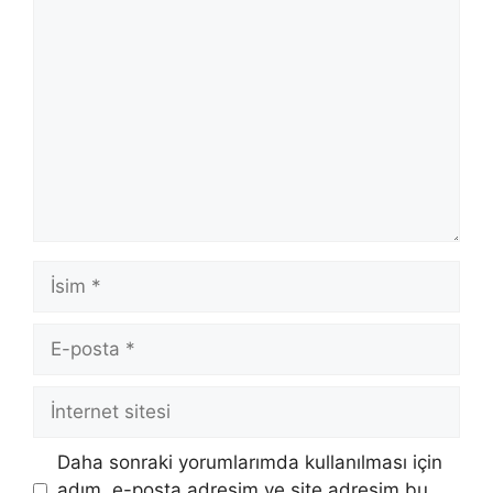
Yorum
İsim
E-
posta
İnternet
sitesi
Daha sonraki yorumlarımda kullanılması için
adım, e-posta adresim ve site adresim bu