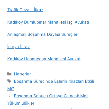
Trafik Cezası İtiraz
Kadıköy Dumlupınar Mahallesi İşçi Avukatı
Anlaşmalı Boşanma Davası Süreçleri
İcraya İtiraz
Kadıköy Hasanpaşa Mahallesi Avukat
Kategoriler
Haberler
Etiketler
Boşanma Sürecinde Eşlerin İtirazları Etkili
Mi?
Boşanma Sonucu Ortaya Çıkacak Mali
Yükümlülükler