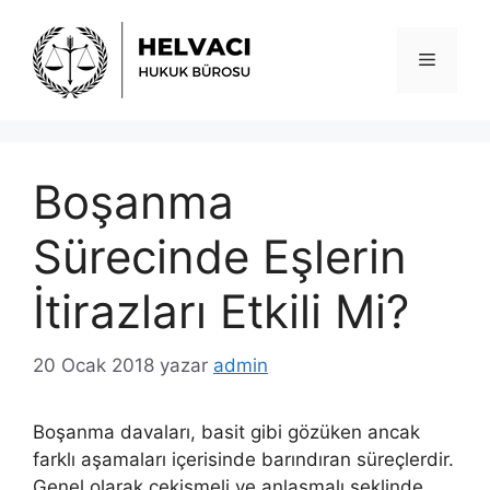
İçeriğe
atla
Menü
Boşanma
Sürecinde Eşlerin
İtirazları Etkili Mi?
20 Ocak 2018
yazar
admin
Boşanma davaları, basit gibi gözüken ancak
farklı aşamaları içerisinde barındıran süreçlerdir.
Genel olarak çekişmeli ve anlaşmalı şeklinde