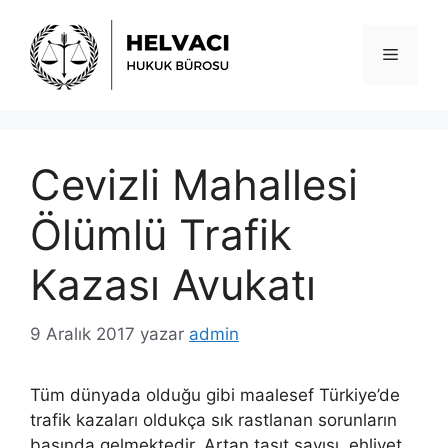
İçeriğe
atla
Menü
Cevizli Mahallesi
Ölümlü Trafik
Kazası Avukatı
9 Aralık 2017
yazar
admin
Tüm dünyada olduğu gibi maalesef Türkiye’de
trafik kazaları oldukça sık rastlanan sorunların
başında gelmektedir. Artan taşıt sayısı, ehliyet