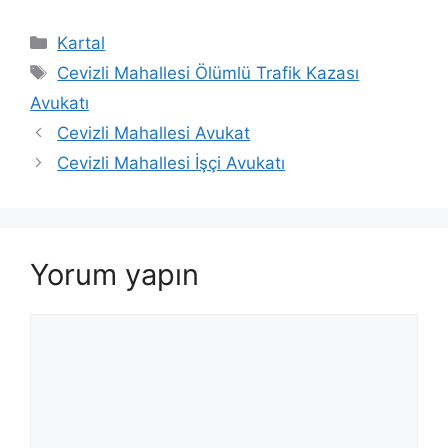
Kategoriler
Kartal
Etiketler
Cevizli Mahallesi Ölümlü Trafik Kazası
Avukatı
Cevizli Mahallesi Avukat
Cevizli Mahallesi İşçi Avukatı
Yorum yapın
Yorum