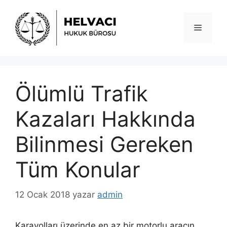
İçeriğe
atla
Menü
Ölümlü Trafik
Kazaları Hakkında
Bilinmesi Gereken
Tüm Konular
12 Ocak 2018
yazar
admin
Karayolları üzerinde en az bir motorlu aracın