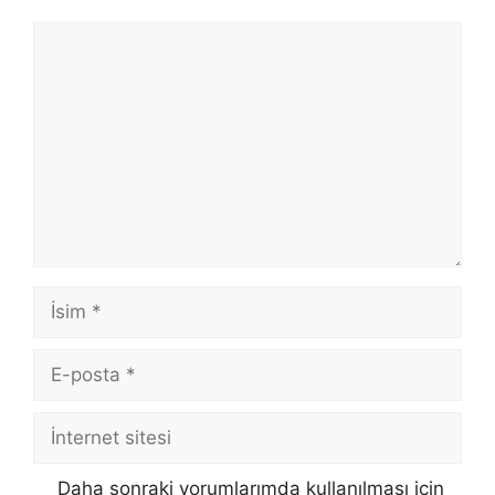
Yorum
İsim
E-
posta
İnternet
sitesi
Daha sonraki yorumlarımda kullanılması için