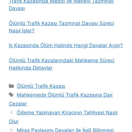
Trafik Kazasında Maddi ve Manevi Tazminat
Davası
Ölümlü Trafik Kazası Tazminat Davası Süreci
Nasıl İşler?
İş Kazasında Ölüm Halinde Hangi Davalar Açılır?
Ölümlü Trafik Kazalarındaki Mahkeme Süreci
Hakkında Detaylar
Kategoriler
Ölümlü Trafik Kazası
Etiketler
Mahkemede Ölümlü Trafik Kazasına Dair
Cezalar
Ödeme Yapmayan Kiracının Tahliyesi Nasıl
Olur
Miras Paylaşımı Davaları ile İlgili Bilinmesi