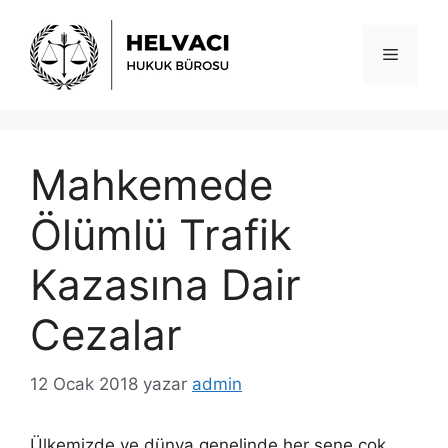
İçeriğe
atla
Menü
Mahkemede
Ölümlü Trafik
Kazasına Dair
Cezalar
12 Ocak 2018
yazar
admin
Ülkemizde ve dünya genelinde her sene çok