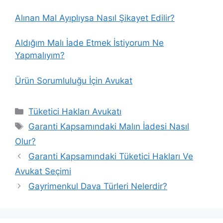
Alınan Mal Ayıplıysa Nasıl Şikayet Edilir?
Aldığım Malı İade Etmek İstiyorum Ne
Yapmalıyım?
Ürün Sorumluluğu İçin Avukat
Kategoriler
Tüketici Hakları Avukatı
Etiketler
Garanti Kapsamındaki Malın İadesi Nasıl
Olur?
Garanti Kapsamındaki Tüketici Hakları Ve
Avukat Seçimi
Gayrimenkul Dava Türleri Nelerdir?