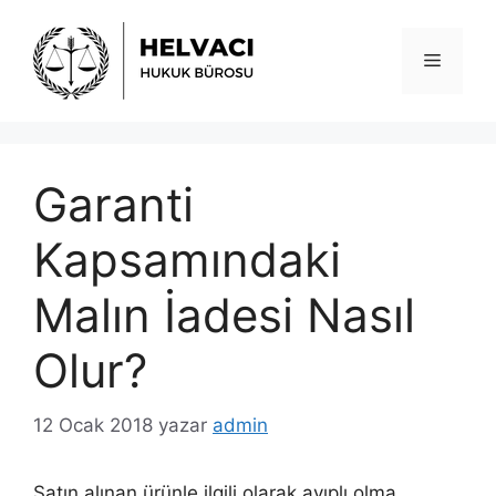
İçeriğe
atla
Menü
Garanti
Kapsamındaki
Malın İadesi Nasıl
Olur?
12 Ocak 2018
yazar
admin
Satın alınan ürünle ilgili olarak ayıplı olma