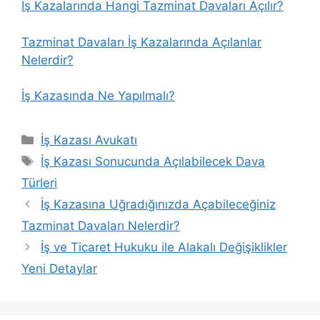
İş Kazalarında Hangi Tazminat Davaları Açılır?
Tazminat Davaları
İş Kazalarında Açılanlar
Nelerdir?
İş Kazasında Ne Yapılmalı?
Kategoriler
İş Kazası Avukatı
Etiketler
İş Kazası Sonucunda Açılabilecek Dava
Türleri
İş Kazasına Uğradığınızda Açabileceğiniz
Tazminat Davaları Nelerdir?
İş ve Ticaret Hukuku ile Alakalı Değişiklikler
Yeni Detaylar