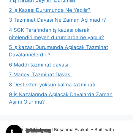
1
İş Kazası Sayılan Durumlar
2
İş Kazası Durumunda Ne Yapılır?
3
Tazminat Davası Ne Zaman Açılmadır?
4
SGK Tarafından iş kazası olarak
nitelendirilmeyen durumlarda ne yapılır?
5
İş kazası Durumunda Açılacak Tazminat
Davalarınelerdir ?
6
Maddi tazminat davası
7
Manevi Tazminat Davası
8
Destekten yoksun kalma tazminatı
9
İş Kazalarında Açılacak Davalarda Zaman
Aşımı Olur mu?
© 2026 İstanbul Boşanma Avukatı
• Built with
Hemen Ara