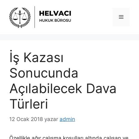
İçeriğe
atla
Menü
İş Kazası
Sonucunda
Açılabilecek Dava
Türleri
12 Ocak 2018
yazar
admin
Özellikle ağır çalışma koşulları altında çalışan ve