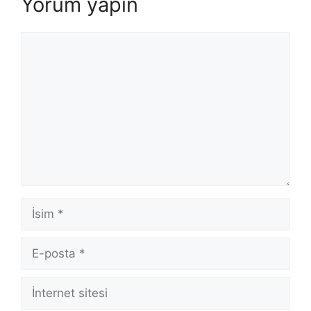
Yorum yapın
Yorum
İsim
E-
posta
İnternet
sitesi