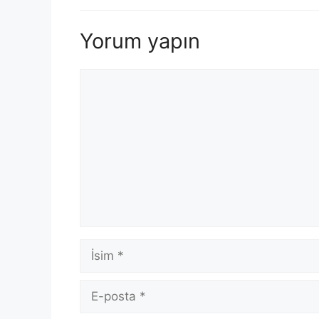
Yorum yapın
Yorum
İsim
E-
posta