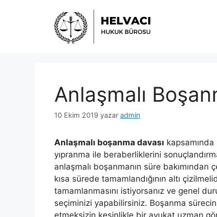
İçeriğe
atla
Anlaşmalı Boşan
10 Ekim 2019
yazar
admin
Anlaşmalı boşanma davası
kapsamında k
yıpranma ile beraberliklerini sonuçlandırm
anlaşmalı boşanmanın süre bakımından ç
kısa sürede tamamlandığının altı çizilmeli
tamamlanmasını istiyorsanız ve genel du
seçiminizi yapabilirsiniz. Boşanma sürecin
etmeksizin kesinlikle bir avukat uzman gö