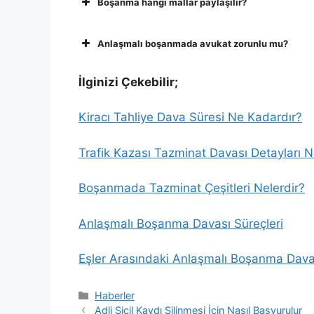
Boşanma hangi mallar paylaşılır?
Anlaşmalı boşanmada avukat zorunlu mu?
İlginizi Çekebilir;
Kiracı Tahliye Dava Süresi Ne Kadardır?
Trafik Kazası Tazminat Davası Detayları N
Boşanmada Tazminat Çeşitleri Nelerdir?
Anlaşmalı Boşanma Davası Süreçleri
Eşler Arasındaki Anlaşmalı Boşanma Daval
Kategoriler
Haberler
Adli Sicil Kaydı Silinmesi İçin Nasıl Başvurulur