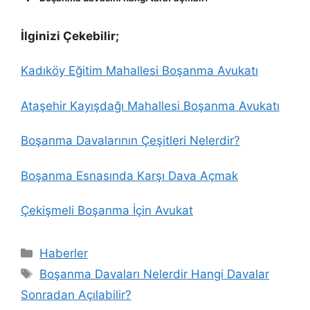
İlginizi Çekebilir;
Kadıköy Eğitim Mahallesi Boşanma Avukatı
Ataşehir Kayışdağı Mahallesi Boşanma Avukatı
Boşanma Davalarının Çeşitleri Nelerdir?
Boşanma Esnasında Karşı Dava Açmak
Çekişmeli Boşanma İçin Avukat
Kategoriler
Haberler
Etiketler
Boşanma Davaları Nelerdir Hangi Davalar
Sonradan Açılabilir?