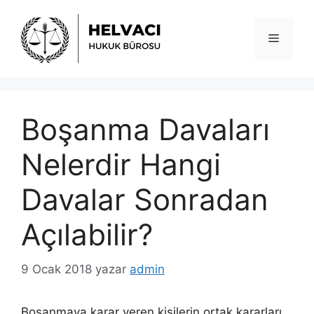
İçeriğe
atla
Menü
Boşanma Davaları
Nelerdir Hangi
Davalar Sonradan
Açılabilir?
9 Ocak 2018
yazar
admin
Boşanmaya karar veren kişilerin ortak kararları