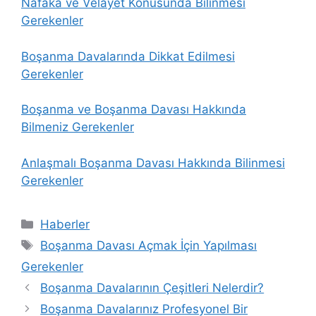
Nafaka ve Velayet Konusunda Bilinmesi
Gerekenler
Boşanma Davalarında Dikkat Edilmesi
Gerekenler
Boşanma ve Boşanma Davası Hakkında
Bilmeniz Gerekenler
Anlaşmalı Boşanma Davası Hakkında Bilinmesi
Gerekenler
Kategoriler
Haberler
Etiketler
Boşanma Davası Açmak İçin Yapılması
Gerekenler
Boşanma Davalarının Çeşitleri Nelerdir?
Boşanma Davalarınız Profesyonel Bir