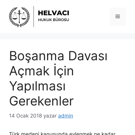
İçeriğe
atla
Menü
Boşanma Davası
Açmak İçin
Yapılması
Gerekenler
14 Ocak 2018
yazar
admin
Türk medeni kanununda evlenmek ne kadar