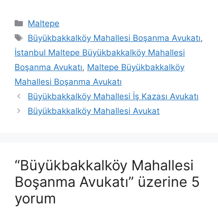
Kategoriler
Maltepe
Etiketler
Büyükbakkalköy Mahallesi Boşanma Avukatı
,
İstanbul Maltepe Büyükbakkalköy Mahallesi
Boşanma Avukatı
,
Maltepe Büyükbakkalköy
Mahallesi Boşanma Avukatı
Büyükbakkalköy Mahallesi İş Kazası Avukatı
Büyükbakkalköy Mahallesi Avukat
“Büyükbakkalköy Mahallesi
Boşanma Avukatı” üzerine 5
yorum