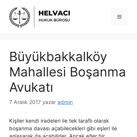
İçeriğe
atla
Menü
Büyükbakkalköy
Mahallesi Boşanma
Avukatı
7 Aralık 2017
yazar
admin
Kişiler kendi iradeleri ile tek taraflı olarak
boşanma davası açabilecekleri gibi eşleri ile
anlaşarak da açabilirler. Ancak eğer bir