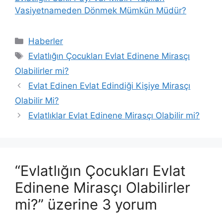
Vasiyetnameden Dönmek Mümkün Müdür?
Kategoriler
Haberler
Etiketler
Evlatlığın Çocukları Evlat Edinene Mirasçı
Olabilirler mi?
Evlat Edinen Evlat Edindiği Kişiye Mirasçı
Olabilir Mi?
Evlatlıklar Evlat Edinene Mirasçı Olabilir mi?
“Evlatlığın Çocukları Evlat
Edinene Mirasçı Olabilirler
mi?” üzerine 3 yorum