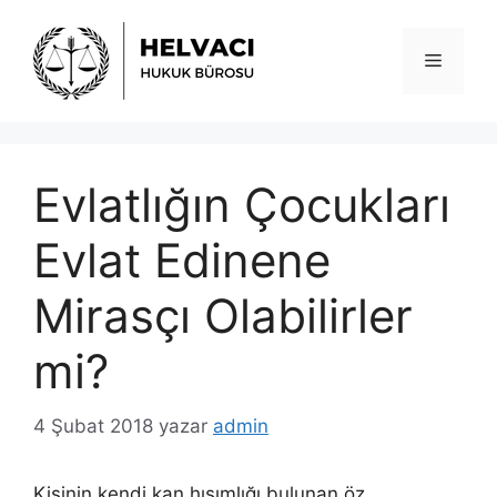
İçeriğe
atla
Menü
Evlatlığın Çocukları
Evlat Edinene
Mirasçı Olabilirler
mi?
4 Şubat 2018
yazar
admin
Kişinin kendi kan hısımlığı bulunan öz