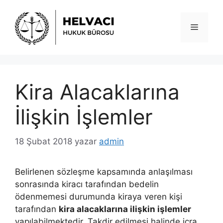
İçeriğe
atla
Menü
Kira Alacaklarına
İlişkin İşlemler
18 Şubat 2018
yazar
admin
Belirlenen sözleşme kapsamında anlaşılması
sonrasında kiracı tarafından bedelin
ödenmemesi durumunda kiraya veren kişi
tarafından
kira alacaklarına ilişkin işlemler
yapılabilmektedir. Takdir edilmesi halinde icra