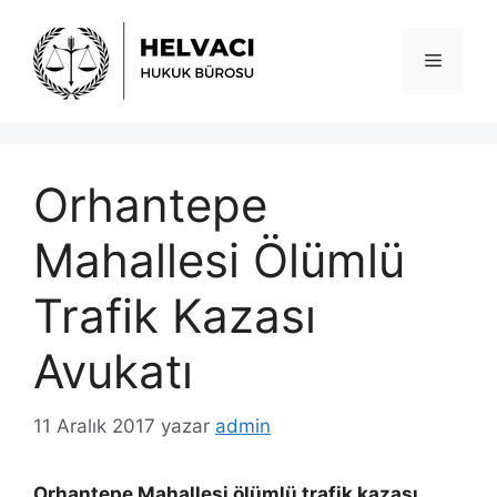
İçeriğe
atla
Menü
Orhantepe
Mahallesi Ölümlü
Trafik Kazası
Avukatı
11 Aralık 2017
yazar
admin
Orhantepe Mahallesi ölümlü trafik kazası