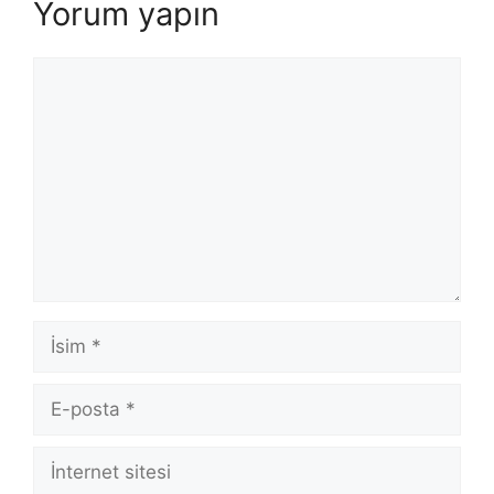
Yorum yapın
Yorum
İsim
E-
posta
İnternet
sitesi