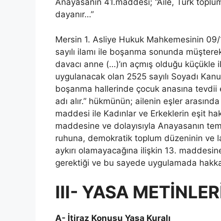
Anayasanın 41.maddesi; “Aile, Türk toplum
dayanır…”
Mersin 1. Asliye Hukuk Mahkemesinin 09/
sayılı ilamı ile boşanma sonunda müşterek 
davacı anne (…)’ın açmış olduğu küçükle il
uygulanacak olan 2525 sayılı Soyadı Kanun
boşanma hallerinde çocuk anasına tevdii e
adı alır.” hükmünün; ailenin eşler arasında
maddesi ile Kadınlar ve Erkeklerin eşit h
maddesine ve dolayısıyla Anayasanın tem
ruhuna, demokratik toplum düzeninin ve la
aykırı olamayacağına ilişkin 13. maddesine 
gerektiği ve bu sayede uygulamada hakkani
III- YASA METİNLER
A- İtiraz Konusu Yasa Kuralı