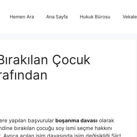
Hemen Ara
Ana Sayfa
Hukuk Bürosu
Vekalet
Bırakılan Çocuk
rafından
elere yapılan başvurular
boşanma davası
olarak
kendine bırakılan çocuğu soy ismi seçme hakkını
Ayrıca açılan isim davasında isim değişikliği Siirt