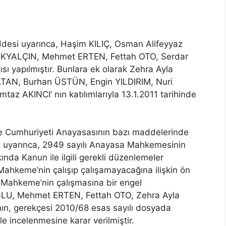
desi uyarınca, Haşim KILIÇ, Osman Alifeyyaz
YALÇIN, Mehmet ERTEN, Fettah OTO, Serdar
sı yapılmıştır. Bunlara ek olarak Zehra Ayla
AN, Burhan ÜSTÜN, Engin YILDIRIM, Nuri
z AKINCI’ nın katılımlarıyla 13.1.2011 tarihinde
iye Cumhuriyeti Anayasasının bazı maddelerinde
n uyarınca, 2949 sayılı Anayasa Mahkemesinin
nda Kanun ile ilgili gerekli düzenlemeler
Mahkeme’nin çalışıp çalışamayacağına ilişkin ön
Mahkeme’nin çalışmasına bir engel
LU, Mehmet ERTEN, Fettah OTO, Zehra Ayla
ın, gerekçesi 2010/68 esas sayılı dosyada
ile incelenmesine karar verilmiştir.