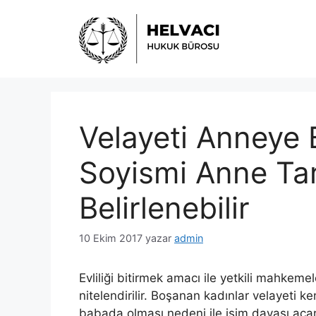
İçeriğe
atla
Velayeti Anneye 
Soyismi Anne Ta
Belirlenebilir
10 Ekim 2017
yazar
admin
Evliliği bitirmek amacı ile yetkili mahkem
nitelendirilir. Boşanan kadınlar velayeti 
babada olması nedeni ile isim davası açar. 