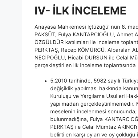
IV- İLK İNCELEME
Anayasa Mahkemesi İçtüzüğü’ nün 8. mad
PAKSÜT, Fulya KANTARCIOĞLU, Ahmet AK
ÖZGÜLDÜR katılımları ile inceleme toplantı
PERKTAŞ, Recep KÖMÜRCÜ, Alparslan ALT
NECİPOĞLU, Hicabi DURSUN ile Celal Mümta
gerçekleştirilen ilk inceleme toplantısında
5.2010 tarihinde, 5982 sayılı Türk
değişiklik yapılması hakkında kanu
Kuruluşu ve Yargılama Usulleri Hakkı
yapılmadan gerçekleştirilmemedir. 
meselenin incelenmesi sonucunda; 
bulunmadığına, Fulya KANTARCIOĞ
PERKTAŞ ile Celal Mümtaz AKINCI’n
belirtilen karşı oyları ve oy çokluğu 