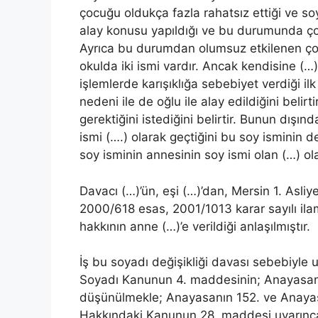
çocuğu oldukça fazla rahatsız ettiği ve s
alay konusu yapıldığı ve bu durumunda çoc
Ayrıca bu durumdan olumsuz etkilenen ço
okulda iki ismi vardır. Ancak kendisine (…
işlemlerde karışıklığa sebebiyet verdiği ilk
nedeni ile de oğlu ile alay edildiğini belir
gerektiğini istediğini belirtir. Bunun dışın
ismi (….) olarak geçtiğini bu soy isminin
soy isminin annesinin soy ismi olan (…) ola
Davacı (…)’ün, eşi (…)’dan, Mersin 1. Asl
2000/618 esas, 2001/1013 karar sayılı ila
hakkının anne (…)’e verildiği anlaşılmıştır.
İş bu soyadı değişikliği davası sebebiyle 
Soyadı Kanunun 4. maddesinin; Anayasanın
düşünülmekle; Anayasanın 152. ve Anayas
Hakkındaki Kanunun 28. maddesi uyarınc