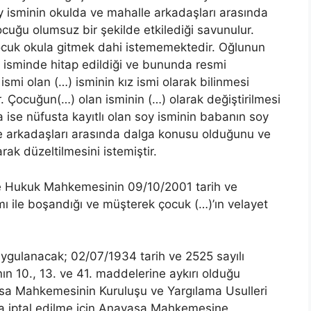
oy isminin okulda ve mahalle arkadaşları arasında
uğu olumsuz bir şekilde etkilediği savunulur.
cuk okula gitmek dahi istememektedir. Oğlunun
) isminde hitap edildiği ve bununda resmi
 ismi olan (…) isminin kız ismi olarak bilinmesi
tir. Çocuğun(…) olan isminin (…) olarak değiştirilmesi
da ise nüfusta kayıtlı olan soy isminin babanın soy
 de arkadaşları arasında dalga konusu olduğunu ve
rak düzeltilmesini istemiştir.
iye Hukuk Mahkemesinin 09/10/2001 tarih ve
mı ile boşandığı ve müşterek çocuk (…)’ın velayet
uygulanacak; 02/07/1934 tarih ve 2525 sayılı
 10., 13. ve 41. maddelerine aykırı olduğu
a Mahkemesinin Kuruluşu ve Yargılama Usulleri
a iptal edilme için Anayasa Mahkemesine