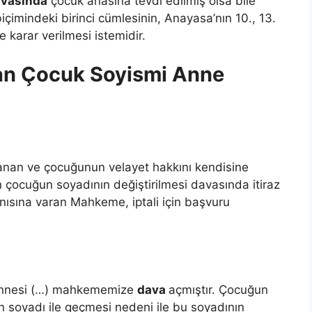
vasında
çocuk anasına tevdi edilmiş olsa bile
biçimindeki birinci cümlesinin, Anayasa’nın 10., 13.
e karar verilmesi istemidir.
lan Çocuk Soyismi Anne
anan ve çocuğunun velayet hakkını kendisine
n çocuğun soyadının değiştirilmesi davasında itiraz
anısına varan Mahkeme, iptali için başvuru
 annesi (…) mahkememize
dava
açmıştır. Çocuğun
 soyadı ile geçmesi nedeni ile bu soyadının