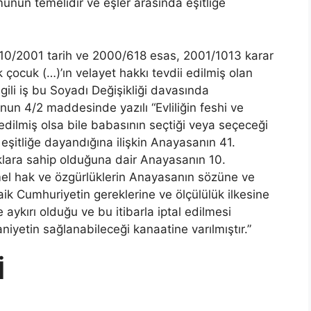
unun temelidir ve eşler arasında eşitliğe
10/2001 tarih ve 2000/618 esas, 2001/1013 karar
çocuk (…)’ın velayet hakkı tevdii edilmiş olan
gili iş bu Soyadı Değişikliği davasında
un 4/2 maddesinde yazılı “Evliliğin feshi ve
dilmiş olsa bile babasının seçtiği veya seçeceği
 eşitliğe dayandığına ilişkin Anayasanın 41.
aklara sahip olduğuna dair Anayasanın 10.
el hak ve özgürlüklerin Anayasanın sözüne ve
ik Cumhuriyetin gereklerine ve ölçülülük ilkesine
aykırı olduğu ve bu itibarla iptal edilmesi
yetin sağlanabileceği kanaatine varılmıştır.”
İ