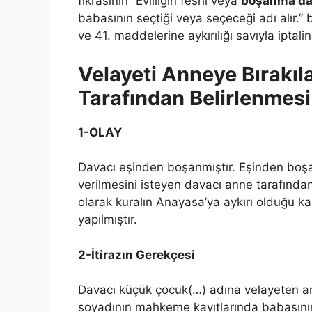
fıkrasının “Evliliğin feshi veya
boşanma da
babasının seçtiği veya seçeceği adı alır.” 
ve 41. maddelerine aykırılığı savıyla iptalin
Velayeti Anneye Bırakı
Tarafından Belirlenmesi
1-OLAY
Davacı eşinden boşanmıştır. Eşinden boş
verilmesini isteyen davacı anne tarafında
olarak kuralın Anayasa’ya aykırı olduğu k
yapılmıştır.
2-İtirazın Gerekçesi
Davacı küçük çocuk(…) adına velayeten
soyadının mahkeme kayıtlarında babasının