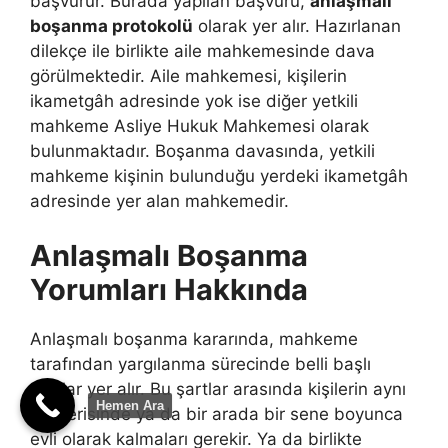
başvurur. Burada yapılan başvuru,
anlaşmalı
boşanma protokolü
olarak yer alır. Hazırlanan
dilekçe ile birlikte aile mahkemesinde dava
görülmektedir. Aile mahkemesi, kişilerin
ikametgâh adresinde yok ise diğer yetkili
mahkeme Asliye Hukuk Mahkemesi olarak
bulunmaktadır. Boşanma davasında, yetkili
mahkeme kişinin bulunduğu yerdeki ikametgâh
adresinde yer alan mahkemedir.
Anlaşmalı Boşanma
Yorumları Hakkında
Anlaşmalı boşanma kararında, mahkeme
tarafından yargılanma sürecinde belli başlı
şartlar yer alır. Bu şartlar arasında kişilerin aynı
Hemen Ara
ev içerisinde ya da bir arada bir sene boyunca
evli olarak kalmaları gerekir. Ya da birlikte