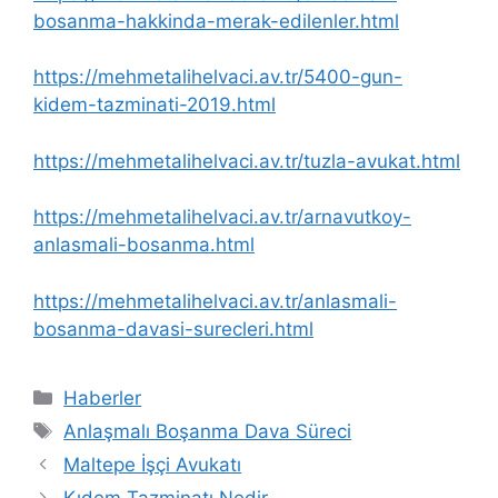
bosanma-hakkinda-merak-edilenler.html
https://mehmetalihelvaci.av.tr/5400-gun-
kidem-tazminati-2019.html
https://mehmetalihelvaci.av.tr/tuzla-avukat.html
https://mehmetalihelvaci.av.tr/arnavutkoy-
anlasmali-bosanma.html
https://mehmetalihelvaci.av.tr/anlasmali-
bosanma-davasi-surecleri.html
Kategoriler
Haberler
Etiketler
Anlaşmalı Boşanma Dava Süreci
Maltepe İşçi Avukatı
Kıdem Tazminatı Nedir