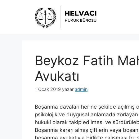
İçeriğe
atla
Beykoz Fatih Ma
Avukatı
1 Ocak 2019
yazar
admin
Boşanma davaları her ne şekilde açılmış ol
psikolojik ve duygusal anlamada zorlayan
hukuki olarak takip edilmesi ve sürdürülebi
Boşanma kararı almış çiftlerin veya boşan
boşanma avukatıyla birlikte çalışması bu