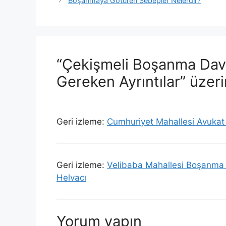
Boşanmaya Götüren Sebepler Nelerdir?
“Çekişmeli Boşanma Dava
Gereken Ayrıntılar” üzer
Geri izleme:
Cumhuriyet Mahallesi Avukat
Geri izleme:
Velibaba Mahallesi Boşanma 
Helvacı
Yorum yapın