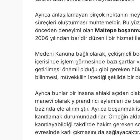
Ayrıca anlaşılamayan birçok noktanın meyd
süreçleri oluşturması muhtemeldir. Bu y
önceden deneyimi olan
Maltepe boşanma
2006 yılından beridir düzenli bir hizmet ile
Medeni Kanuna bağlı olarak, çekişmeli boş
içerisinde işlem görmesinde bazı şartlar v
getirilmesi önemli olduğu gibi gereken h
bilinmesi, müvekkilin istediği şekilde bir
Ayrıca bunlar bir insana ahlaki açıdan ol
manevi olarak yıprandırıcı eylemleri de bar
bazında ele alınmıştır. Ayrıca boşanmak ist
kanıtlamak durumundadırlar. Örneğin ald
kanıtlayabildiği takdirde hakim gereken 
evresinde karlı çıkmasını da sağlayacaktır