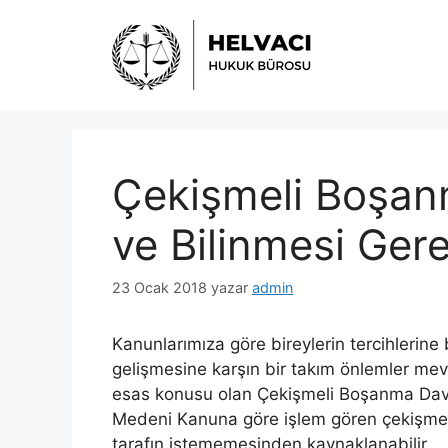
İçeriğe
atla
Çekişmeli Boşan
ve Bilinmesi Gere
23 Ocak 2018
yazar
admin
Kanunlarımıza göre bireylerin tercihlerine
gelişmesine karşın bir takım önlemler mev
esas konusu olan Çekişmeli Boşanma Davala
Medeni Kanuna göre işlem gören çekişmeli 
tarafın istememesinden kaynaklanabilir.