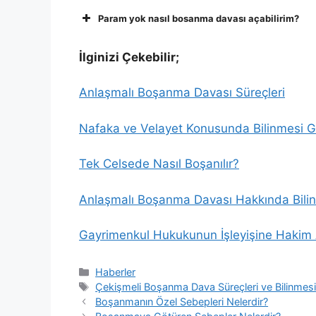
Param yok nasıl bosanma davası açabilirim?
İlginizi Çekebilir;
Anlaşmalı Boşanma Davası Süreçleri
Nafaka ve Velayet Konusunda Bilinmesi G
Tek Celsede Nasıl Boşanılır?
Anlaşmalı Boşanma Davası Hakkında Bili
Gayrimenkul Hukukunun İşleyişine Hakim A
Kategoriler
Haberler
Etiketler
Çekişmeli Boşanma Dava Süreçleri ve Bilinmesi 
Boşanmanın Özel Sebepleri Nelerdir?