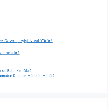
e Dava İşleyişi Nasıl Yürür?
ılmalıdır?
linde Baba Kim Olur?
iyetnameden Dönmek Mümkün Müdür?