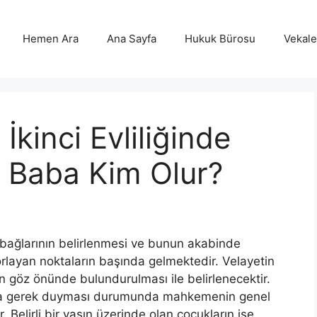
Hemen Ara
Ana Sayfa
Hukuk Bürosu
Vekalet
kinci Evliliğinde
 Baba Kim Olur?
ile bağlarının belirlenmesi ve bunun akabinde
zorlayan noktaların başında gelmektedir. Velayetin
 göz önünde bulundurulması ile belirlenecektir.
ına gerek duyması durumunda mahkemenin genel
r. Belirli bir yaşın üzerinde olan çocukların ise