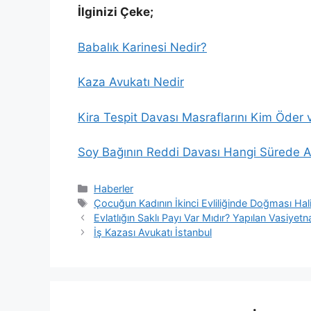
İlginizi Çeke;
Babalık Karinesi Nedir?
Kaza Avukatı Nedir
Kira Tespit Davası Masraflarını Kim Öder v
Soy Bağının Reddi Davası Hangi Sürede Aç
Kategoriler
Haberler
Etiketler
Çocuğun Kadının İkinci Evliliğinde Doğması Ha
Evlatlığın Saklı Payı Var Mıdır? Yapılan Vas
İş Kazası Avukatı İstanbul