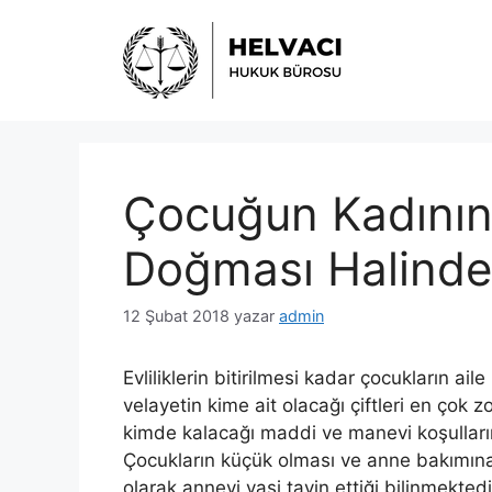
İçeriğe
atla
Çocuğun Kadının İ
Doğması Halinde
12 Şubat 2018
yazar
admin
Evliliklerin bitirilmesi kadar çocukların a
velayetin kime ait olacağı çiftleri en çok 
kimde kalacağı maddi ve manevi koşulların
Çocukların küçük olması ve anne bakım
olarak anneyi vasi tayin ettiği bilinmektedi