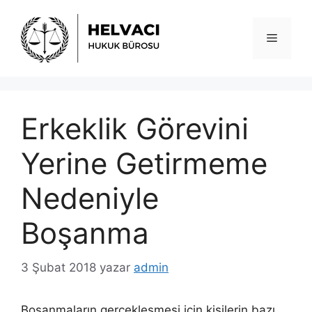
İçeriğe
atla
Menü
Erkeklik Görevini
Yerine Getirmeme
Nedeniyle
Boşanma
3 Şubat 2018
yazar
admin
Boşanmaların gerçekleşmesi için kişilerin bazı