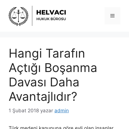
İçeriğe
atla
Menü
Hangi Tarafın
Açtığı Boşanma
Davası Daha
Avantajlıdır?
1 Şubat 2018
yazar
admin
Türk medeni kanununa göre evli olan insanlar