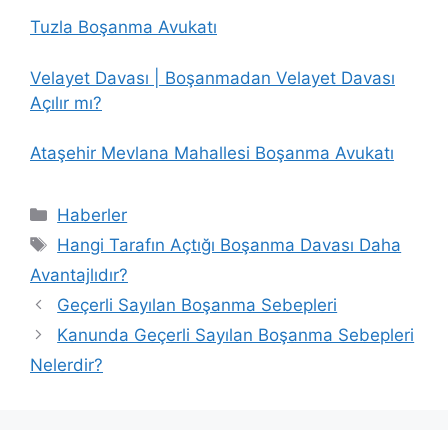
Tuzla Boşanma Avukatı
Velayet Davası | Boşanmadan Velayet Davası
Açılır mı?
Ataşehir Mevlana Mahallesi Boşanma Avukatı
Kategoriler
Haberler
Etiketler
Hangi Tarafın Açtığı Boşanma Davası Daha
Avantajlıdır?
Geçerli Sayılan Boşanma Sebepleri
Kanunda Geçerli Sayılan Boşanma Sebepleri
Nelerdir?