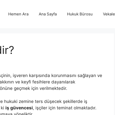
Hemen Ara
Ana Sayfa
Hukuk Bürosu
Vekalet
ir?
şçinin, işveren karşısında korunmasını sağlayan ve
kkının ve keyfi fesihlere dayanılarak
n önüne geçmek için verilmektedir.
e hukuki zemine ters düşecek şekillerde iş
 ki
iş güvencesi
, işçiler için teminat olmaktadır.
umaya yöneliktir.