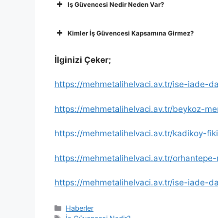
Iş Güvencesi Nedir Neden Var?
Kimler İş Güvencesi Kapsamına Girmez?
İlginizi Çeker;
https://mehmetalihelvaci.av.tr/ise-iade-da
https://mehmetalihelvaci.av.tr/beykoz-me
https://mehmetalihelvaci.av.tr/kadikoy-fik
https://mehmetalihelvaci.av.tr/orhantepe-
https://mehmetalihelvaci.av.tr/ise-iade-d
Kategoriler
Haberler
Etiketler