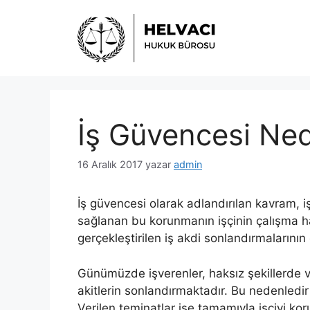
İçeriğe
atla
İş Güvencesi Ned
16 Aralık 2017
yazar
admin
İş güvencesi olarak adlandırılan kavram, i
sağlanan bu korunmanın işçinin çalışma ha
gerçekleştirilen iş akdi sonlandırmalarını
Günümüzde işverenler, haksız şekillerde v
akitlerin sonlandırmaktadır. Bu nedenledir
Verilen teminatlar ise tamamıyla işçiyi kor