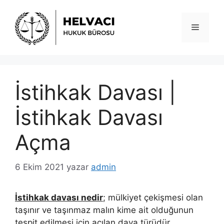
İçeriğe
atla
Menü
İstihkak Davası |
İstihkak Davası
Açma
6 Ekim 2021
yazar
admin
İstihkak davası nedir
; mülkiyet çekişmesi olan
taşınır ve taşınmaz malın kime ait olduğunun
tespit edilmesi için açılan dava türüdür.