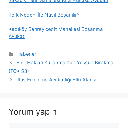
Yakacık Yeni Mahallesi Kira Hukuku Avukatı
Terk Nedeni İle Nasıl Boşanılır?
Kadıköy Sahrayıcedit Mahallesi Boşanma
Avukatı
Kategoriler
Haberler
Belli Hakları Kullanmaktan Yoksun Bırakma
(TCK 53)
İflas Erteleme Avukatlığı Etki Alanları
Yorum yapın
Yorum