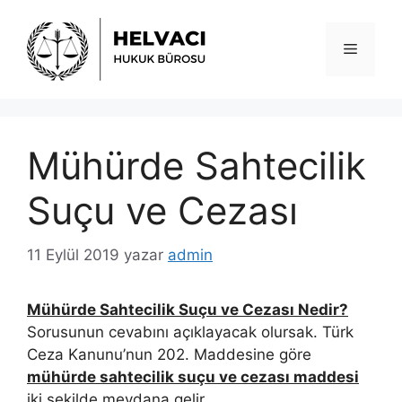
İçeriğe
atla
Menü
Mühürde Sahtecilik
Suçu ve Cezası
11 Eylül 2019
yazar
admin
Mühürde Sahtecilik Suçu ve Cezası Nedir?
Sorusunun cevabını açıklayacak olursak. Türk
Ceza Kanunu’nun 202. Maddesine göre
mühürde sahtecilik suçu ve cezası maddesi
iki şekilde meydana gelir.