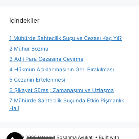
İçindekiler
1
Mühürde Sahtecilik Suçu ve Cezası Kaç Yıl?
2
Mühür Bozma
3
Adli Para Cezasına Çevirme
4
Hükmün Açıklanmasının Geri Bırakılması
5
Cezanın Ertelenmesi
6
Şikayet Süresi, Zamanaşımı ve Uzlaşma
7
Mühürde Sahtecilik Suçunda Etkin Pişmanlık
Hali
© 2026 İstanbul Boşanma Avukatı
• Built with