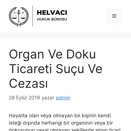
İçeriğe
atla
Menü
Organ Ve Doku
Ticareti Suçu Ve
Cezası
28 Eylül 2019
yazar
admin
Hayatta olan veya olmayan bir kişinin kendi
isteği dışında herhangi bir organının veya bir
dokusunun yasal olmayan şekillerde alınıp ticari