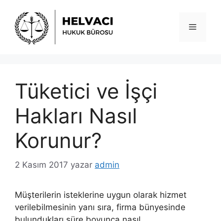
İçeriğe
atla
Menü
Tüketici ve İşçi
Hakları Nasıl
Korunur?
2 Kasım 2017
yazar
admin
Müşterilerin isteklerine uygun olarak hizmet
verilebilmesinin yanı sıra, firma bünyesinde
bulundukları süre boyunca nasıl