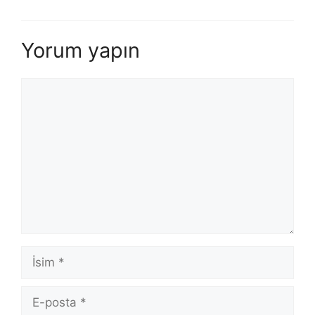
Yorum yapın
Yorum
İsim
E-
posta