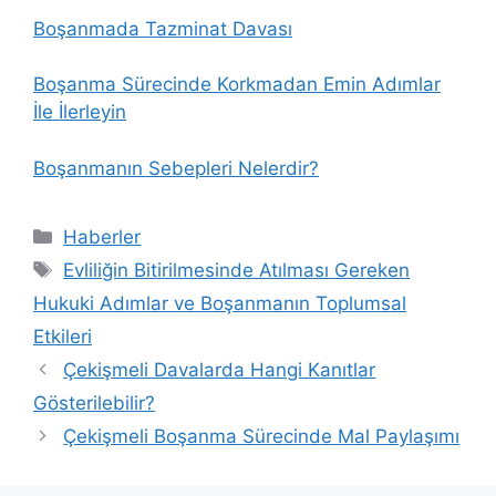
Boşanmada Tazminat Davası
Boşanma Sürecinde Korkmadan Emin Adımlar
İle İlerleyin
Boşanmanın Sebepleri Nelerdir?
Kategoriler
Haberler
Etiketler
Evliliğin Bitirilmesinde Atılması Gereken
Hukuki Adımlar ve Boşanmanın Toplumsal
Etkileri
Çekişmeli Davalarda Hangi Kanıtlar
Gösterilebilir?
Çekişmeli Boşanma Sürecinde Mal Paylaşımı