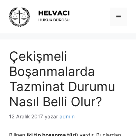
İçeriğe
atla
Menü
Çekişmeli
Boşanmalarda
Tazminat Durumu
Nasıl Belli Olur?
12 Aralık 2017
yazar
admin
Bilinen
iki tip boşanma türü
vardır. Bunlardan