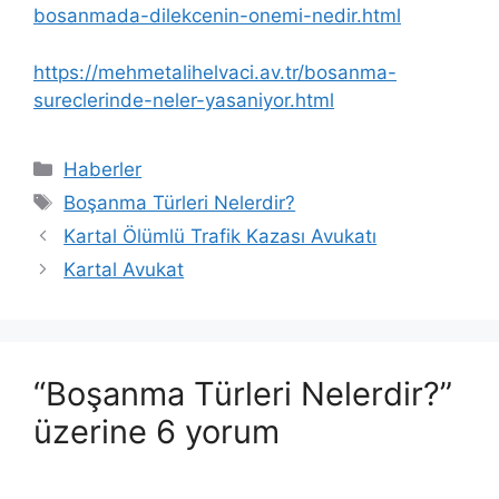
bosanmada-dilekcenin-onemi-nedir.html
https://mehmetalihelvaci.av.tr/bosanma-
sureclerinde-neler-yasaniyor.html
Kategoriler
Haberler
Etiketler
Boşanma Türleri Nelerdir?
Kartal Ölümlü Trafik Kazası Avukatı
Kartal Avukat
“Boşanma Türleri Nelerdir?”
üzerine 6 yorum