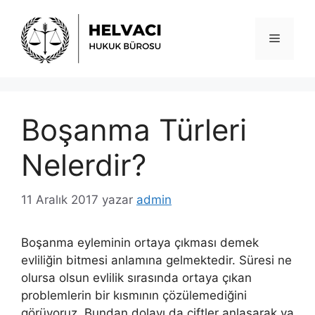
İçeriğe
atla
Menü
Boşanma Türleri
Nelerdir?
11 Aralık 2017
yazar
admin
Boşanma eyleminin ortaya çıkması demek
evliliğin bitmesi anlamına gelmektedir. Süresi ne
olursa olsun evlilik sırasında ortaya çıkan
problemlerin bir kısmının çözülemediğini
görüyoruz. Bundan dolayı da çiftler anlaşarak ya