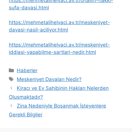
https://mehmetalihelvaci.av.tr/onalim-hakki-
sufa-davasi.html
https://mehmetalihelvaci.av.tr/meskeniyet-
davasi-nasil-aciliyor.html
https://mehmetalihelvaci.av.tr/meskeniyet-
iddiasi-yapabilme-sartlari-nedir.html
Kategoriler
Haberler
Etiketler
Meskeniyet Davaları Nedir?
Kiracı ve Ev Sahibinin Hakları Nelerden
Oluşmaktadır?
Zina Nedeniyle Boşanmak İsteyenlere
Gerekli Bilgiler