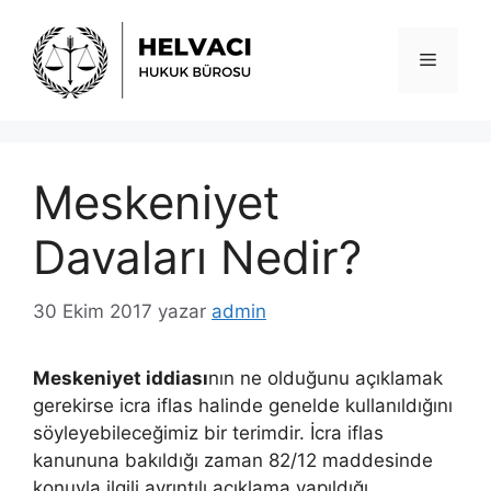
İçeriğe
atla
Menü
Meskeniyet
Davaları Nedir?
30 Ekim 2017
yazar
admin
Meskeniyet iddiası
nın ne olduğunu açıklamak
gerekirse icra iflas halinde genelde kullanıldığını
söyleyebileceğimiz bir terimdir. İcra iflas
kanununa bakıldığı zaman 82/12 maddesinde
konuyla ilgili ayrıntılı açıklama yapıldığı