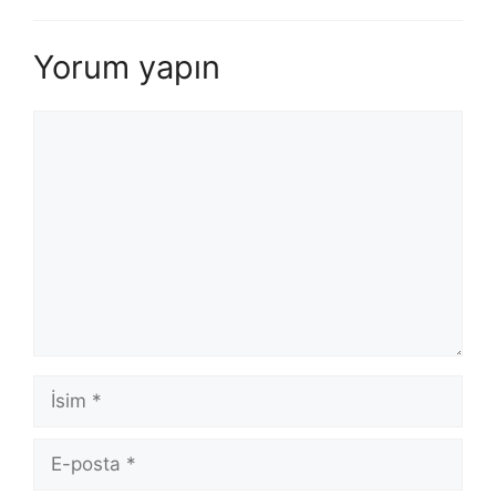
Yorum yapın
Yorum
İsim
E-
posta