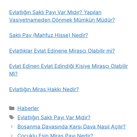
Evlatlığın Saklı Payı Var Mıdır? Yapılan
Vasiyetnameden Dönmek Mümkün Müdür?
Saklı Pay (Mahfuz Hisse) Nedir?
Evlatlıklar Evlat Edinene Mirasçı Olabilir mi?
Evlat Edinen Evlat Edindiği Kişiye Mirasçı Olabilir
Mi?
Evlatlığın Miras Hakkı Nedir?
Kategoriler
Haberler
Etiketler
Evlatlığın Saklı Payı Var Mıdır?
Boşanma Davasında Karşı Dava Nasıl Açılır?
Çocuklu Eşin Miras Payı Nedir?