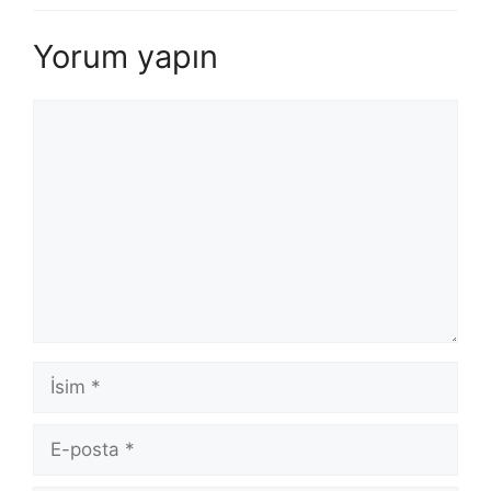
Yorum yapın
Yorum
İsim
E-
posta