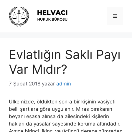
İçeriğe
atla
Menü
Evlatlığın Saklı Payı
Var Mıdır?
7 Şubat 2018
yazar
admin
Ülkemizde, öldükten sonra bir kişinin vasiyeti
belli şartlara göre uygulanır. Miras bırakanın
beyanı esasa alınsa da ailesindeki kişilerin
hakları da yasalar sayesinde koruma altındadır.
Ayrıca birinci, ikinci ve üçüncü derece zümreden