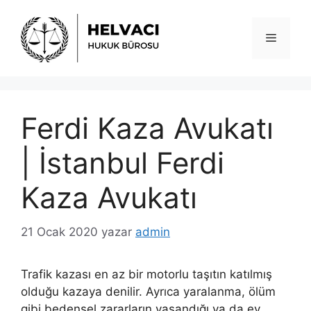
İçeriğe
atla
Menü
Ferdi Kaza Avukatı
| İstanbul Ferdi
Kaza Avukatı
21 Ocak 2020
yazar
admin
Trafik kazası en az bir motorlu taşıtın katılmış
olduğu kazaya denilir. Ayrıca yaralanma, ölüm
gibi bedensel zararların yaşandığı ya da ev,