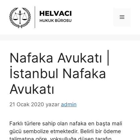
İçeriğe
atla
Menü
Nafaka Avukatı |
İstanbul Nafaka
Avukatı
21 Ocak 2020
yazar
admin
Farklı türlere sahip olan nafaka en başta mali
gücü sembolize etmektedir. Belirli bir ödeme
talimatına göre, yoksulluğa düşen tarafın